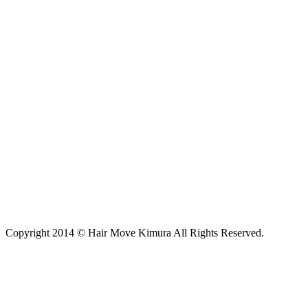
31
« 10月
薬剤性脱毛サポート
プレミアムコースや、リファインコースで用いる 薬剤
（トリートメント剤）について
プレミアムコースや、リファインコースで用いる パル
ッキー(モルビドスチーム)とは？
2014年10月
2014年8月
Copyright 2014 © Hair Move Kimura All Rights Reserved.