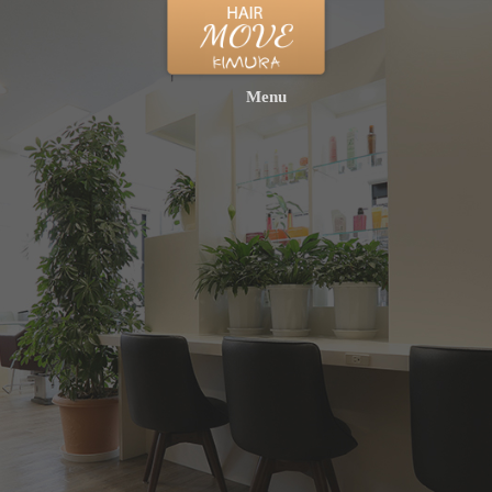
カットコース・パーマコース・カラーコースとの組み合わせで
は
各コース料金＋各ヘッドスパ料金（シャンプー込み）
Menu
毛抜けを少なくするヘッドスパコース：3,000円
抜け毛や頭皮の老
化は、活性酸素に
よって酸化した皮
膚の汚れが原因と
なります。
シャンプー
は・・・
高級ア
ルコール系の洗浄
剤で、低刺激で適
度な洗浄力でクレ
ンジングに最も適
しています。
トリートメントは・・・
パントラクトンを使用。パントラク
トンとは皮膚に弾力を出し、シワの予防、改善・血行促進・毛
髪の育成を促すなどの効果があります。
結果として、普段のシャンプーでは取りきれない毛穴のつま