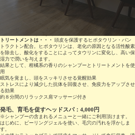
り・皮脂・頭皮の古い角質が取り除かれ、健康で丈夫な髪が出
やすい頭皮になります。
疲れを取り、いやし効果ヘッドスパ：3,500円
シャンプーは・・・
高アミノ酸系・スルホコハク酸系の洗浄
剤で、低刺激のものを使用。
トリートメントは・・・
頭皮を保護するヒポタウリン・パン
トラクトン配合。ヒポタウリンは、老化の原因となる活性酸素
を除去し、酸化をすることによってタウリンに変化し、高い保
湿力で潤いを与えます。
結果として、柑橘系の香りのシャンプーとトリートメントを使
用
眠気を覚まし、頭をスッキリさせる覚醒効果
ストレスにより減少した抗体を回復させ、免疫力をアップさせ
る効果
約８分間のリラックス肩マッサージ付き
発毛、育毛を促すヘッドスパ：4,000円
※シャンプーの含まれるメニューと一緒にご利用頂けます。
はじめに、ビーリングジェルを使い、毛穴の汚れを浮かしま
す。