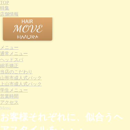
TOP
特集
店舗情報
メニュー
通常メニュー
ヘッドスパ
縮毛矯正
当店のこだわり
山形市成人式パック
上山市成人式パック
学生メニュー
営業時間
アクセス
Menu
お客様それぞれに、似合うヘ
アスタイルを・・・