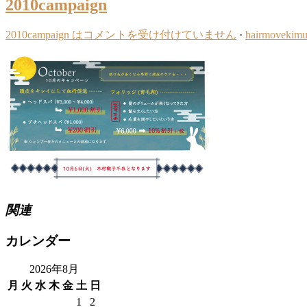
2010campaign
2010campaign は
コメントを受け付けていません
·
hairmovekimu
関連
カレンダー
2026年8月
月
火
水
木
金
土
日
1
2