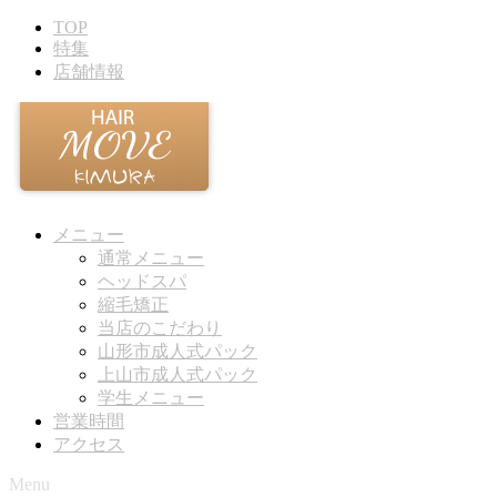
TOP
特集
店舗情報
メニュー
通常メニュー
ヘッドスパ
縮毛矯正
当店のこだわり
山形市成人式パック
上山市成人式パック
学生メニュー
営業時間
アクセス
Menu