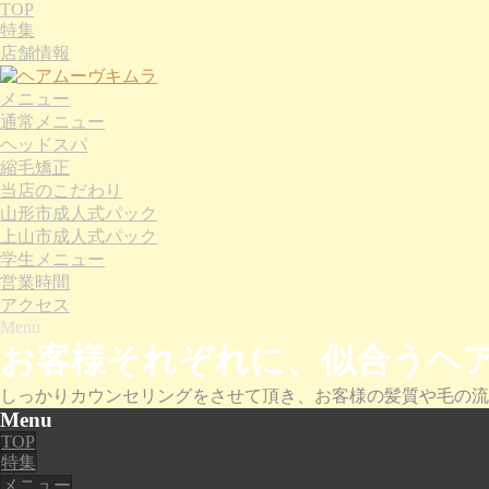
TOP
特集
店舗情報
メニュー
通常メニュー
ヘッドスパ
縮毛矯正
当店のこだわり
山形市成人式パック
上山市成人式パック
学生メニュー
営業時間
アクセス
Menu
お客様それぞれに、似合うヘ
しっかりカウンセリングをさせて頂き、お客様の髪質や毛の流
Menu
TOP
特集
メニュー