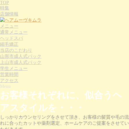
TOP
特集
店舗情報
メニュー
通常メニュー
ヘッドスパ
縮毛矯正
当店のこだわり
山形市成人式パック
上山市成人式パック
学生メニュー
営業時間
アクセス
Menu
お客様それぞれに、似合うヘ
アスタイルを・・・
しっかりカウンセリングをさせて頂き、お客様の髪質や毛の流
れに合ったカットや薬剤選定、ホームケアのご提案をさせてい