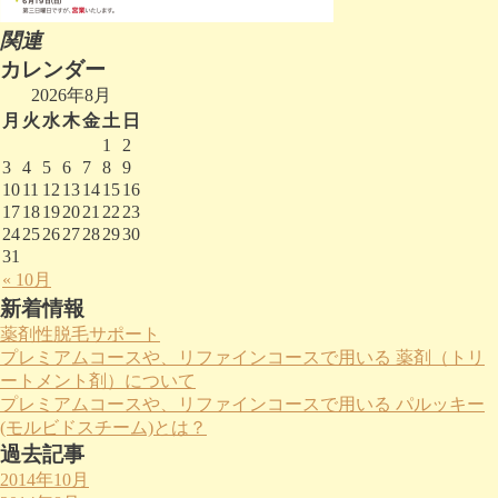
関連
カレンダー
2026年8月
月
火
水
木
金
土
日
1
2
3
4
5
6
7
8
9
10
11
12
13
14
15
16
17
18
19
20
21
22
23
24
25
26
27
28
29
30
31
« 10月
新着情報
薬剤性脱毛サポート
プレミアムコースや、リファインコースで用いる 薬剤（トリ
ートメント剤）について
プレミアムコースや、リファインコースで用いる パルッキー
(モルビドスチーム)とは？
過去記事
2014年10月