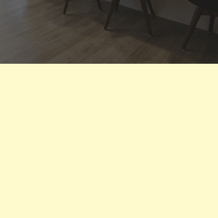
1508dayoff
1508dayoff は
コメントを受け付けていません
·
hairmovekimura
·
関連