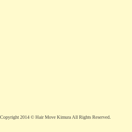
2026年8月
月
火
水
木
金
土
日
1
2
3
4
5
6
7
8
9
10
11
12
13
14
15
16
17
18
19
20
21
22
23
24
25
26
27
28
29
30
31
« 10月
薬剤性脱毛サポート
プレミアムコースや、リファインコースで用いる 薬剤（トリ
ートメント剤）について
プレミアムコースや、リファインコースで用いる パルッキー
(モルビドスチーム)とは？
2014年10月
2014年8月
Copyright 2014 © Hair Move Kimura All Rights Reserved.