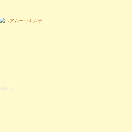
通常メニュー
ヘッドスパ
縮毛矯正
当店のこだわり
山形市成人式パック
上山市成人式パック
学生メニュー
Menu