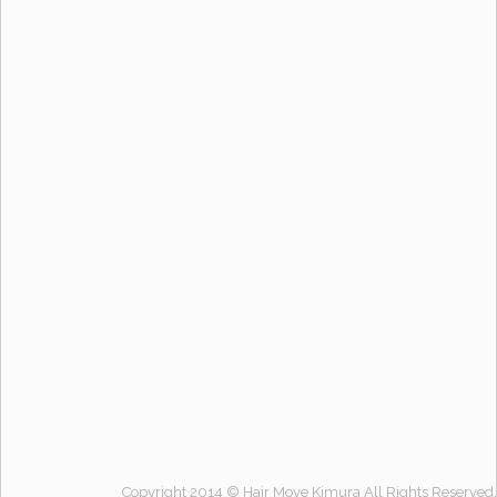
3
4
5
6
7
8
9
10
11
12
13
14
15
16
17
18
19
20
21
22
23
24
25
26
27
28
29
30
31
« 10月
薬剤性脱毛サポート
プレミアムコースや、リファインコースで用いる 薬剤（ト
リートメント剤）について
プレミアムコースや、リファインコースで用いる パルッキ
ー(モルビドスチーム)とは？
Copyright 2014 © Hair Move Kimura All Rights Reserved.
2014年10月