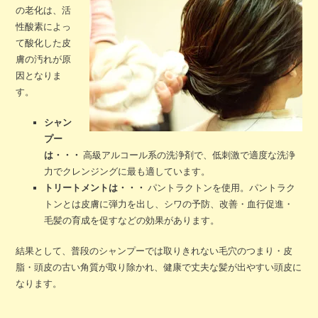
の老化は、活
性酸素によっ
て酸化した皮
膚の汚れが原
因となりま
す。
シャン
プー
は・・・
高級アルコール系の洗浄剤で、低刺激で適度な洗浄
力でクレンジングに最も適しています。
トリートメントは・・・
パントラクトンを使用。パントラク
トンとは皮膚に弾力を出し、シワの予防、改善・血行促進・
毛髪の育成を促すなどの効果があります。
結果として、普段のシャンプーでは取りきれない毛穴のつまり・皮
脂・頭皮の古い角質が取り除かれ、健康で丈夫な髪が出やすい頭皮に
なります。