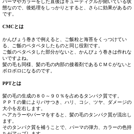
パーマやカラーをした直後はキューティクルが開いている状
態なので、
後処理をしっかりとすると、さらに効果があるの
です。
CMCとは
かんぴょう巻きで例えると、ご飯粒と海苔をくっつけてい
る、
ご飯のペタペタしたものと同じ役割です。
ご飯のペタペタした部分がないと、かんぴょう巻きは作れな
いですよね。
髪の毛も同様、髪の毛の内部の接着剤であるＣＭＣがないと
ボロボロになるのです。
PPTとは
髪の毛の生成の８０～９０％を占めるタンパク質です。
ＰＰＴの量によりパサつき、ハリ、コシ、ツヤ、ダメージの
大小を左右します。
ヘアカラーやパーマをすると、髪の毛のタンパク質が流出し
ます。
そのタンパク質を補うことで、
パーマの弾力、カラーの色持
ちがアップします。